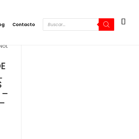
og
Contacto
AÑOL
DE
L
S
 –
–