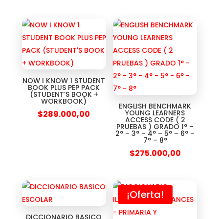
NOW I KNOW 1 STUDENT
BOOK PLUS PEP PACK
(STUDENT’S BOOK +
WORKBOOK)
ENGLISH BENCHMARK
YOUNG LEARNERS
$
289.000,00
ACCESS CODE ( 2
PRUEBAS ) GRADO 1° –
2° – 3° – 4° – 5° – 6° –
7° – 8°
$
275.000,00
¡Oferta!
DICCIONARIO BASICO