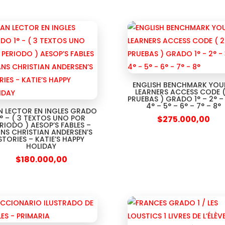
ENGLISH BENCHMARK YO
LEARNERS ACCESS CODE (
PRUEBAS ) GRADO 1° – 2° – 
4° – 5° – 6° – 7° – 8°
N LECTOR EN INGLES GRADO
1° – ( 3 TEXTOS UNO POR
$
275.000,00
RIODO ) AESOP’S FABLES –
NS CHRISTIAN ANDERSEN’S
STORIES – KATIE’S HAPPY
HOLIDAY
$
180.000,00